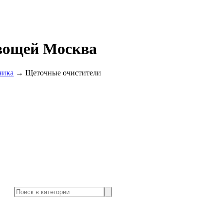
вощей Москва
ника
→
Щеточные очистители