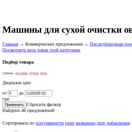
Машины для сухой очистки о
Главная
→
Коммерческие предложения
→
Послеуборочная тех
Посмотреть весь товар этой категории
Подбор товара
гривны
доллары
рубли
евро
Диапазон цен:
от
до
грн
Сбросить фильтр
Найдено
46
предложений
Сортировать по
популярности
цене
названию
дате добавления