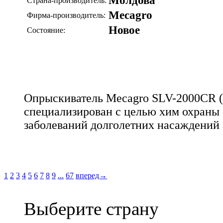
Молдова
Страна-производитель:
Mecagro
Фирма-производитель:
Новое
Состояние:
Опрыскиватель Mecagro SLV-2000CR 
специализирован с целью хим охраны 
заболеваний долголетних насаждений 
1
2
3
4
5
6
7
8
9
...
67
вперед→
Выберите страну