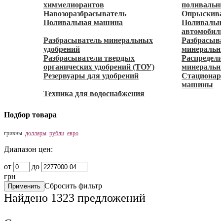
химмелиорантов
поливаль
Навозоразбрасыватель
Опрыскив
Поливальная машина
Поливальн
автомобил
Разбрасыватель минеральных
Разбрасыв
удобрений
минеральн
Разбрасыватели твердых
Распредел
органических удобрений (ТОУ)
минеральн
Резервуары для удобрений
Стационар
машины
Техника для водоснабжения
Подбор товара
гривны
доллары
рубли
евро
Диапазон цен:
от
до
грн
Сбросить фильтр
Найдено
1323
предложений