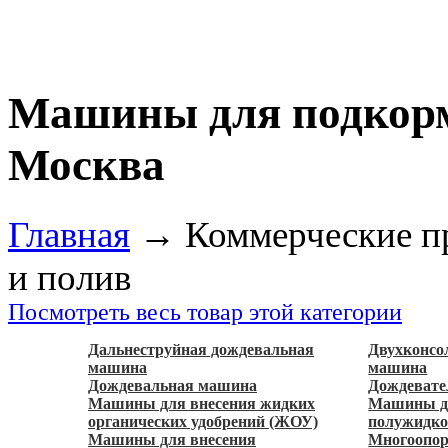
Машины для подкорм
Москва
Главная
→
Коммерческие п
и полив
Посмотреть весь товар этой категории
Дальнеструйная дождевальная
Двухконсо
машина
машина
Дождевальная машина
Дождевате
Машины для внесения жидких
Машины дл
органических удобрений (ЖОУ)
полужидко
Машины для внесения
Многоопо