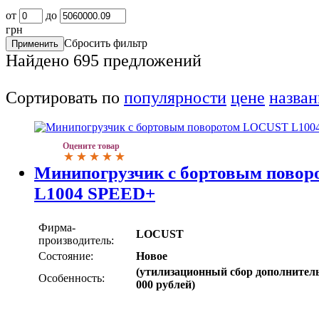
от
до
грн
Сбросить фильтр
Найдено
695
предложений
Сортировать по
популярности
цене
назва
Оцените товар
Минипогрузчик с бортовым пово
L1004 SPEED+
Фирма-
LOCUST
производитель:
Состояние:
Новое
(утилизационный сбор дополнитель
Особенность:
000 рублей)