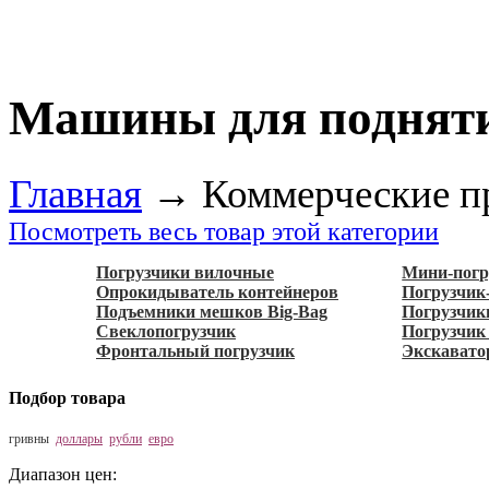
Машины для подняти
Главная
→
Коммерческие п
Посмотреть весь товар этой категории
Погрузчики вилочные
Мини-пог
Опрокидыватель контейнеров
Погрузчик
Подъемники мешков Big-Bag
Погрузчик
Свеклопогрузчик
Погрузчик
Фронтальный погрузчик
Экскавато
Подбор товара
гривны
доллары
рубли
евро
Диапазон цен: