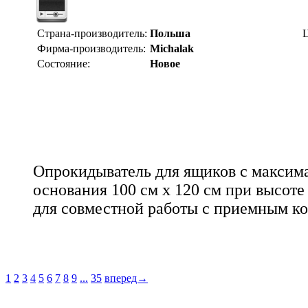
Страна-производитель:
Польша
Ц
Фирма-производитель:
Michalak
Состояние:
Новое
Опрокидыватель для ящиков с максим
основания 100 см x 120 см при высоте
для совместной работы с приемным к
1
2
3
4
5
6
7
8
9
...
35
вперед→