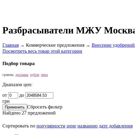
Разбрасыватели МЖУ Москв
Главная
→
Коммерческие предложения
→
Внесение удобрений
Посмотреть весь товар этой категории
Подбор товара
гривны
доллары
рубли
евро
Диапазон цен:
от
до
грн
Сбросить фильтр
Найдено
27
предложений
Сортировать по
популярности
цене
названию
дате добавления