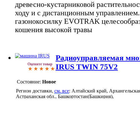
древесно-кустарниковой растительнос
ходу и с дистанционным управлением
газонокосилку EVOTRAK целесообразн
кошения высокой травы
Радиоуправляемая мно
Оцените товар
IRUS TWIN 75V2
Состояние:
Новое
Регион доставки,
см. все
: Алтайский край, Архангельская
Астраханская обл., Башкортостан(Башкирия),
Башкортостан(Башкирия), Белгородская обл., Брянская об
Владимирская обл., Волгоградская обл., Вологодская обл.
Воронежская обл., Нижегородская (Горьковская), Ивановс
Иркутская обл., Тверская обл., Калужская обл., Кемеровск
Кировская обл., Костромская обл., Краснодарский край,
Красноярский край, Курганская обл., Курская обл., Липец
Москва и Московская обл., Мурманская обл., Новосибирс