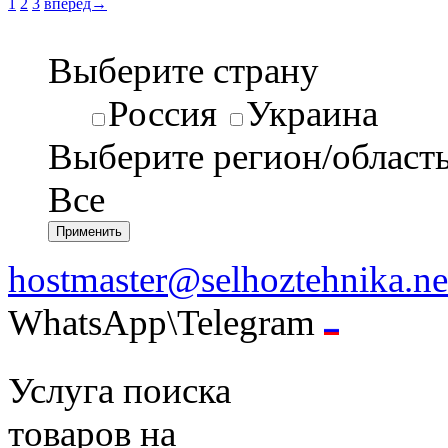
1
2
3
вперед→
Выберите страну
Россия
Украина
Выберите регион/област
Все
hostmaster@selhoztehnika.ne
WhatsApp\Telegram
Услуга поиска
товаров на