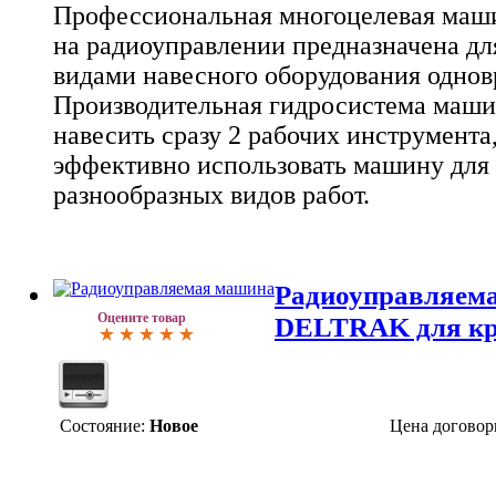
Омская обл., Орловская обл., Пензенская обл., Приморск
Профессиональная многоцелевая ма
Псковская обл., Ростовская обл., Рязанская обл., Самарска
на радиоуправлении предназначена дл
Санкт-Петербург и Ленинградская обл., Саратовская обл.
Свердловская обл., Смоленская обл., Ставропольский кра
видами навесного оборудования однов
Тамбовская обл., Татарстан, Томская обл., Тульская обл.
Производительная гидросистема маши
обл., Удмуртия, Ульяновская обл., Челябинская обл., Яро
обл., Крым AP, Новгородская обл.
навесить сразу 2 рабочих инструмента
эффективно использовать машину для
разнообразных видов работ.
Радиоуправляем
Оцените товар
DELTRAK для кр
Состояние:
Новое
Цена договор